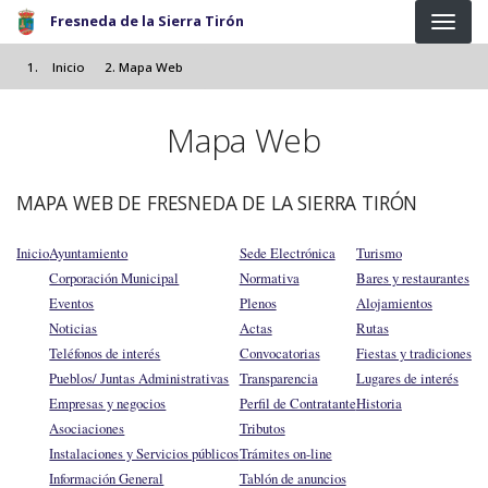
Pasar al contenido principal
Fresneda de la Sierra Tirón
Inicio
Mapa Web
Mapa Web
MAPA WEB DE FRESNEDA DE LA SIERRA TIRÓN
Inicio
Ayuntamiento
Sede Electrónica
Turismo
Corporación Municipal
Normativa
Bares y restaurantes
Eventos
Plenos
Alojamientos
Noticias
Actas
Rutas
Teléfonos de interés
Convocatorias
Fiestas y tradiciones
Pueblos/ Juntas Administrativas
Transparencia
Lugares de interés
Empresas y negocios
Perfil de Contratante
Historia
Asociaciones
Tributos
Instalaciones y Servicios públicos
Trámites on-line
Información General
Tablón de anuncios